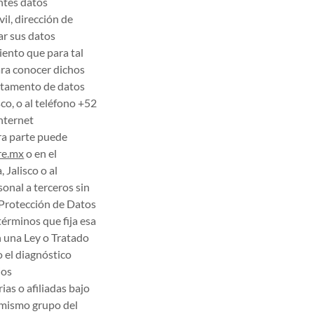
entes datos
il, dirección de
lar sus datos
iento que para tal
ara conocer dichos
artamento de datos
co, o al teléfono +52
internet
ra parte puede
re.mx
o en el
 Jalisco o al
onal a terceros sin
e Protección de Datos
términos que fija esa
en una Ley o Tratado
o el diagnóstico
ios
ias o afiliadas bajo
l mismo grupo del