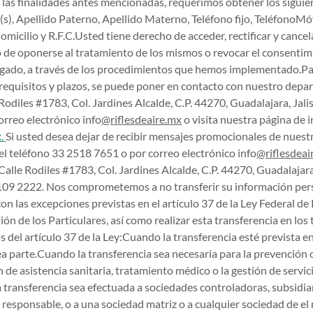
a las finalidades antes mencionadas, requerimos obtener los sigui
), Apellido Paterno, Apellido Materno, Teléfono fijo, TeléfonoMóv
omicilio y R.F.C.Usted tiene derecho de acceder, rectificar y cance
 de oponerse al tratamiento de los mismos o revocar el consentim
orgado, a través de los procedimientos que hemos implementado.P
 requisitos y plazos, se puede poner en contacto con nuestro dep
Rodiles #1783, Col. Jardines Alcalde, C.P. 44270, Guadalajara, Jalis
rreo electrónico info
@riflesdeaire.mx
o visita nuestra página de 
.
Si usted desea dejar de recibir mensajes promocionales de nuest
 del teléfono 33 2518 7651 o por correo electrónico info
@riflesdeai
Calle Rodiles #1783, Col. Jardines Alcalde, C.P. 44270, Guadalajara,
109 2222. Nos comprometemos a no transferir su información pers
on las excepciones previstas en el artículo 37 de la Ley Federal d
ón de los Particulares, así como realizar esta transferencia en los 
os del artículo 37 de la Ley:Cuando la transferencia esté prevista 
a parte.Cuando la transferencia sea necesaria para la prevención 
n de asistencia sanitaria, tratamiento médico o la gestión de servic
 transferencia sea efectuada a sociedades controladoras, subsidiar
 responsable, o a una sociedad matriz o a cualquier sociedad de e