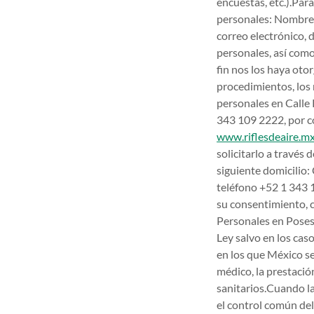
encuestas, etc.).Par
personales: Nombre(s
correo electrónico, d
personales, así como
fin nos los haya ot
procedimientos, los
personales en Calle 
343 109 2222, por co
www.riflesdeaire.mx
solicitarlo a través
siguiente domicilio: 
teléfono +52 1 343 
su consentimiento, c
Personales en Posesi
Ley salvo en los cas
en los que México se
médico, la prestació
sanitarios.Cuando la
el control común del