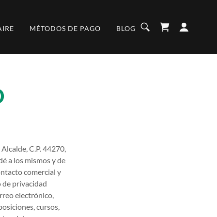
AIRE
MÉTODOS DE PAGO
BLOG
D
 Alcalde, C.P. 44270,
 dé a los mismos y de
ontacto comercial y
o de privacidad
rreo electrónico,
posiciones, cursos,